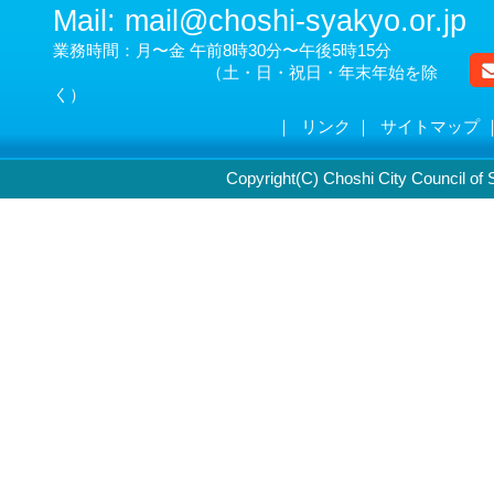
Mail: mail@choshi-syakyo.or.jp
業務時間：月〜金 午前8時30分〜午後5時15分
（土・日・祝日・年末年始を除
く）
｜
リンク
｜
サイトマップ
Copyright(C) Choshi City Council of S