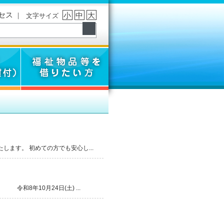
セス
｜
小
中
大
文字サイズ
ます。 初めての方でも安心し...
8年10月24日(土) ...