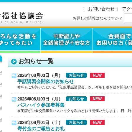
お問い合わせ
アク
｜
｜
お探しの情報はなんですか？
お知らせ一覧
2026年08月03日（月）
お知らせ
NEW
手話講習会開催のお知らせ
昨年もご好評いただいた「初級手話講習会」を、今年も引き続き開催いたし
2026年08月03日（月）
お知らせ
NEW
バスハイク参加者募集
在宅障がい者交流事業バスハイクを次のとおり開催いたします。 日 時 令和
2026年08月01日（土）
お知らせ
NEW
寄付金のご報告とお礼